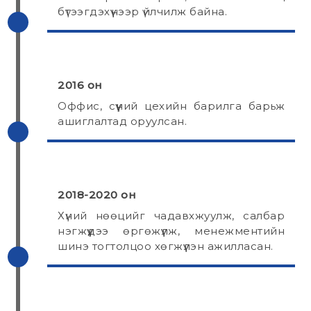
бүтээгдэхүүнээр үйлчилж байна.
2016 он
Оффис, сүүний цехийн барилга барьж
ашиглалтад оруулсан.
2018-2020 он
Хүний нөөцийг чадавхжуулж, салбар
нэгжүүдээ өргөжүүлж, менежментийн
шинэ тогтолцоо хөгжүүлэн ажилласан.