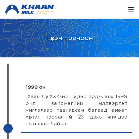
Түүхэн товчоон
1998 он
“Хаан Сүү” ХХК-ийн үндэс суурь анх 1998
онд зайрмагийн үйлдвэрлэл
чиглэлээр тавигдсан бөгөөд өнөөг
хүртэл тасралтгүй 23 дахь жилдээ
ажиллаж байна.