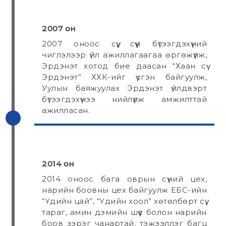
2007 он
2007 оноос сүү, сүүн бүтээгдэхүүний
чиглэлээр үйл ажиллагаагаа өргөжүүлж,
Эрдэнэт хотод бие даасан “Хаан сүү
Эрдэнэт” ХХК-ийг үүсгэн байгуулж,
Уулын баяжуулах Эрдэнэт үйлдвэрт
бүтээгдэхүүнээ нийлүүлж амжилттай
ажилласан.
2014 он
2014 оноос бага оврын сүүний цех,
нарийн боовны цех байгуулж ЕБС-ийн
“Үдийн цай”, “Үдийн хоол” хөтөлбөрт сүү,
тараг, амин дэмийн шүүс болон нарийн
боов зэрэг чанартай, тэжээллэг багц