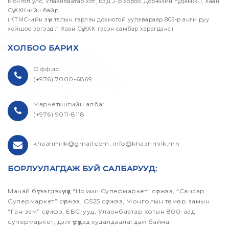
Монгол улс, Улаанбаатар хот, БЗД 2-р хороо, Доржийн гудамж-1, Хаан
Сүү ХХК-ийн байр
(КТМС-ийн зүүн талын гэрлэн дохиотой уулзвараар 805-р анги руу
хойшоо эргээд л Хаан Сүү ХХК гэсэн самбар харагдана)
ХОЛБОО БАРИХ
Оффис:
(+976) 7000-6869
Маркетингийн алба:
(+976) 9011-8118
khaanmilk@gmail.com, info@khaanmilk.mn
БОРЛУУЛАГДАЖ БУЙ САЛБАРУУД:
Манай бүтээгдэхүүнүүд “Номин Супермаркет” сүлжээ, “Сансар
Супермаркет” сүлжээ, GS25 сүлжээ, Монголын төмөр замын
“Ган зам” сүлжээ, ЕБС-ууд, Улаанбаатар хотын 800-аад
супермаркет, дэлгүүрүүдэд худалдаалагдаж байна.